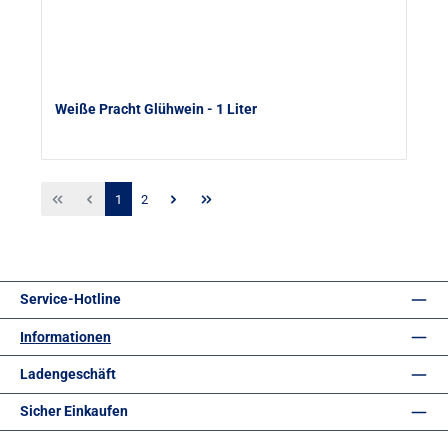
Weiße Pracht Glühwein
- 1 Liter
Seite
Seite
1
2
Service-Hotline
Informationen
Ladengeschäft
Sicher Einkaufen