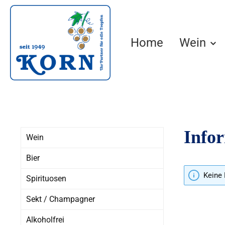
springen
Zur Hauptnavigation springen
Home
Wein
Info
Wein
Bier
Keine 
Spirituosen
Sekt / Champagner
Alkoholfrei