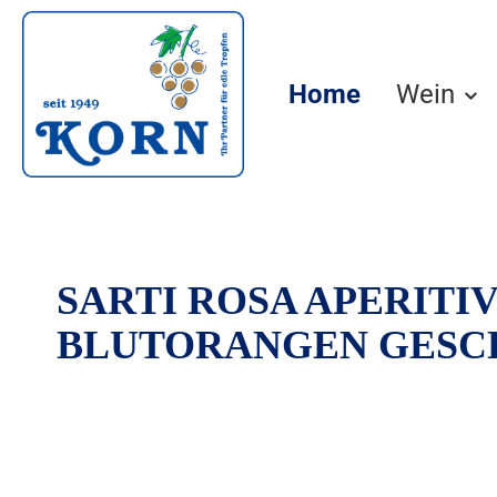
springen
Zur Hauptnavigation springen
Home
Wein
SARTI ROSA APERITIV
BLUTORANGEN GES
Bildergalerie überspringen