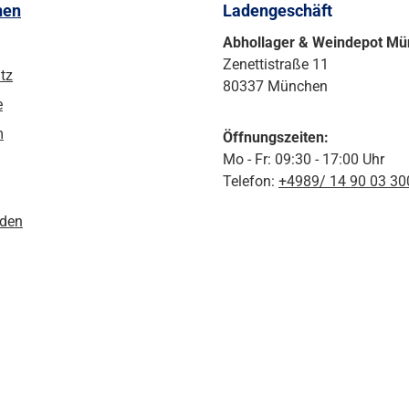
nen
Ladengeschäft
Abhollager & Weindepot M
Zenettistraße 11
tz
80337 München
e
m
Öffnungszeiten:
Mo - Fr: 09:30 - 17:00 Uhr
Telefon:
+4989/ 14 90 03 30
den