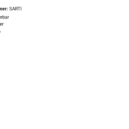
mer:
SARTI
erbar
er
%