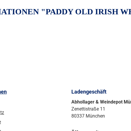
TIONEN "PADDY OLD IRISH WH
nen
Ladengeschäft
Abhollager & Weindepot M
Zenettistraße 11
tz
80337 München
e