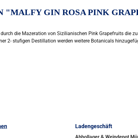
"MALFY GIN ROSA PINK GRAPEF
 durch die Mazeration von Sizilianischen Pink Grapefruits die
iner 2- stufigen Destillation werden weitere Botanicals hinzugefü
nen
Ladengeschäft
Abhollager & Weindepot M