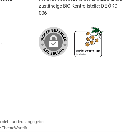
zuständige BIO-Kontrollstelle: DE-ÖKO-
006
0
nicht anders angegeben.
y
ThemeWare®