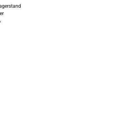
Lagerstand
er
%