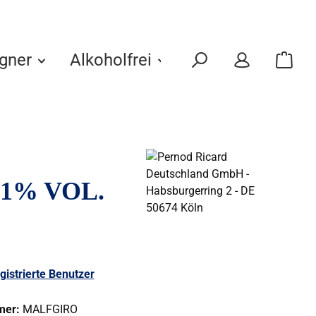
gner
Alkoholfrei
Eigenmarken
41% VOL.
gistrierte Benutzer
mer:
MALFGIRO