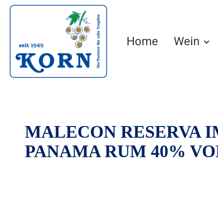
springen
Zur Hauptnavigation springen
Home
Wein
MALECON RESERVA I
PANAMA RUM 40% VO
Bildergalerie überspringen