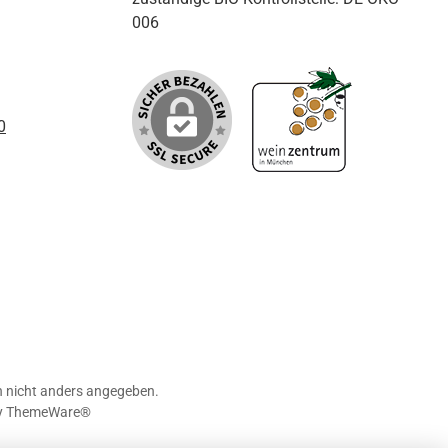
006
0
nicht anders angegeben.
y
ThemeWare®