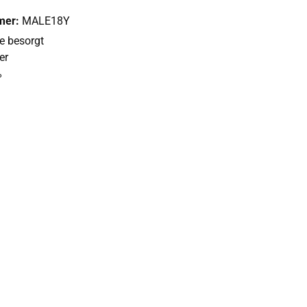
mer:
MALE18Y
ie besorgt
er
%