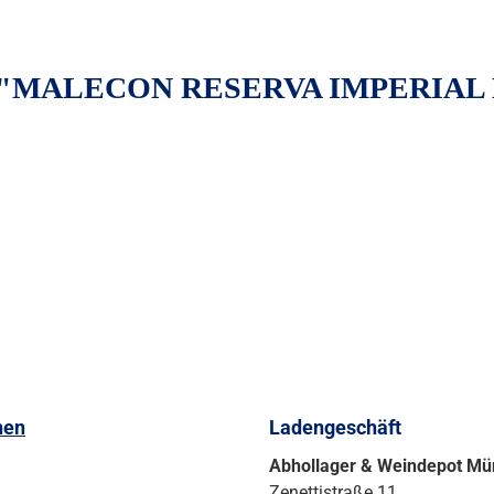
MALECON RESERVA IMPERIAL 
nen
Ladengeschäft
Abhollager & Weindepot M
Zenettistraße 11