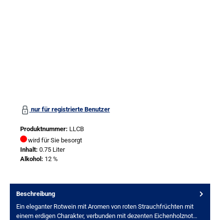
nur für registrierte Benutzer
Produktnummer:
LLCB
wird für Sie besorgt
Inhalt:
0.75 Liter
Alkohol:
12 %
Beschreibung
Ein eleganter Rotwein mit Aromen von roten Strauchfrüchten mit
einem erdigen Charakter, verbunden mit dezenten Eichenholznot…