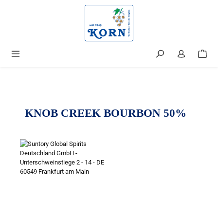
alt springen
KNOB CREEK BOURBON 50%
Bildergalerie überspringen