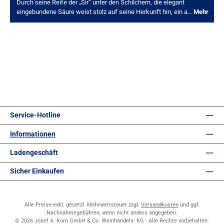
Durch seine Reife der „Sir“ unter den Schilchern, die elegant
eingebundene Säure weist stolz auf seine Herkunft hin, ein a…
Mehr
Service-Hotline
Informationen
Ladengeschäft
Sicher Einkaufen
Alle Preise exkl. gesetzl. Mehrwertsteuer zzgl.
Versandkosten
und ggf.
Nachnahmegebühren, wenn nicht anders angegeben.
© 2026 Josef A. Korn GmbH & Co. Weinhandels- KG - Alle Rechte vorbehalten.