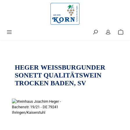
alt springen
HEGER WEISSBURGUNDER S
ONETT QUALITÄTSWEIN T
ROCKEN BADEN, SV
Bildergalerie überspringen