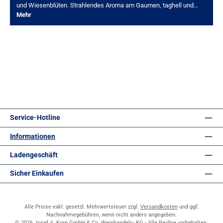
und Wiesenblüten. Strahlendes Aroma am Gaumen, taghell und…
Mehr
Service-Hotline
Informationen
Ladengeschäft
Sicher Einkaufen
Alle Preise exkl. gesetzl. Mehrwertsteuer zzgl.
Versandkosten
und ggf.
Nachnahmegebühren, wenn nicht anders angegeben.
© 2026 Josef A. Korn GmbH & Co. Weinhandels- KG - Alle Rechte vorbehalten.