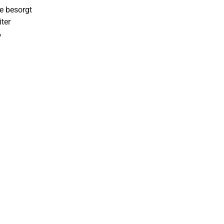
ie besorgt
iter
%