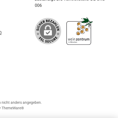
006
0
nicht anders angegeben.
y
ThemeWare®