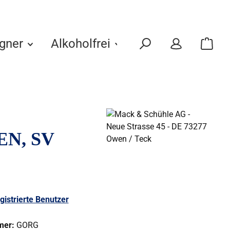
gner
Alkoholfrei
Eigenmarken
N, SV
gistrierte Benutzer
mer:
GORG