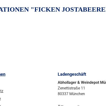
TIONEN "FICKEN JOSTABEEREN
nen
Ladengeschäft
Abhollager & Weindepot M
Zenettistraße 11
tz
80337 München
e