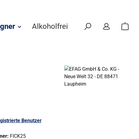
gner
Alkoholfrei
Eigenmarken
gistrierte Benutzer
mer:
FICK25