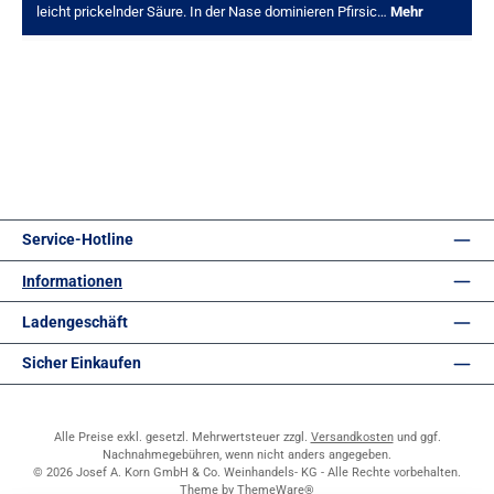
leicht prickelnder Säure. In der Nase dominieren Pfirsic…
Mehr
Service-Hotline
Informationen
Ladengeschäft
Sicher Einkaufen
Alle Preise exkl. gesetzl. Mehrwertsteuer zzgl.
Versandkosten
und ggf.
Nachnahmegebühren, wenn nicht anders angegeben.
© 2026 Josef A. Korn GmbH & Co. Weinhandels- KG - Alle Rechte vorbehalten.
Theme by
ThemeWare®