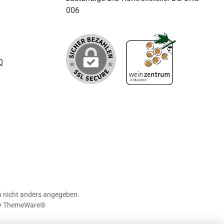
006
0
nicht anders angegeben.
y
ThemeWare®