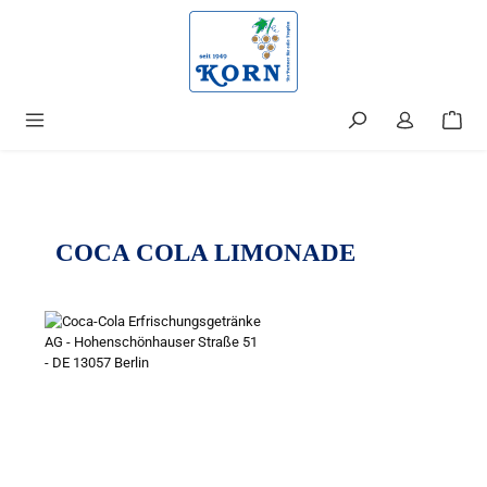
alt springen
COCA COLA LIMONADE
Bildergalerie überspringen