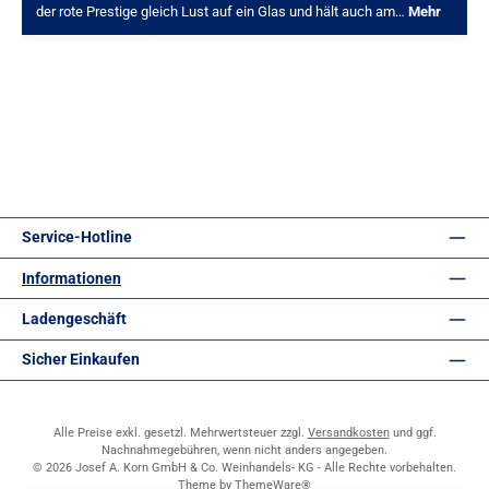
der rote Prestige gleich Lust auf ein Glas und hält auch am…
Mehr
Service-Hotline
Informationen
Ladengeschäft
Sicher Einkaufen
Alle Preise exkl. gesetzl. Mehrwertsteuer zzgl.
Versandkosten
und ggf.
Nachnahmegebühren, wenn nicht anders angegeben.
© 2026 Josef A. Korn GmbH & Co. Weinhandels- KG - Alle Rechte vorbehalten.
Theme by
ThemeWare®