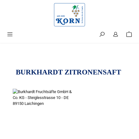
alt springen
BURKHARDT ZITRONENSAFT
Bildergalerie überspringen