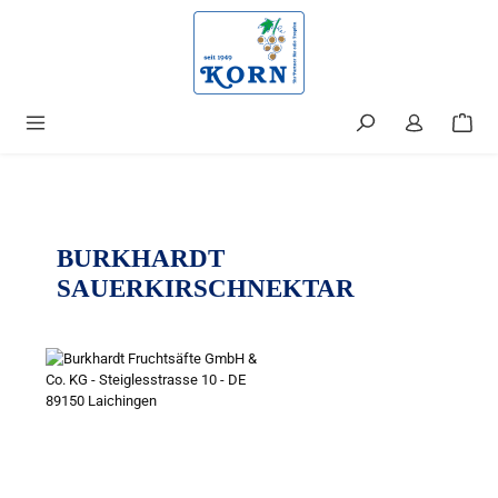
alt springen
BURKHARDT
SAUERKIRSCHNEKTAR
Bildergalerie überspringen