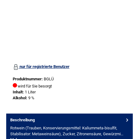
nur für registrierte Benutzer
Produktnummer:
BGLÜ
wird für Sie besorgt
Inhalt:
1 Liter
Alkohol:
9 %
Beschreibung
Rotwein (Trauben, Konservierungsmittel: Kaliummeta-bisulfit,
Stabilisator: Metaweinsäure), Zucker, Zitronensäure, Gewürzmi…