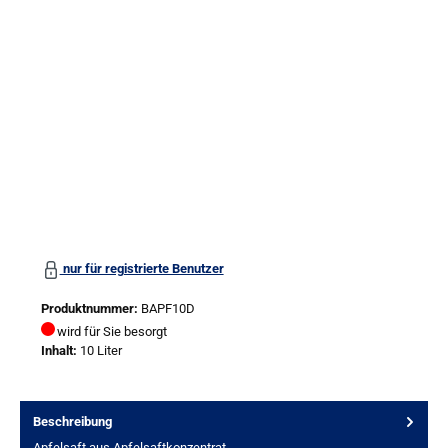
Bildergalerie überspringen
nur für registrierte Benutzer
Produktnummer:
BAPF10D
wird für Sie besorgt
Inhalt:
10 Liter
Beschreibung
Apfelsaft aus Apfelsaftkonzentrat