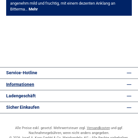
angenehm mild und fruchtig, mit einem dezenten Anklang an
Bitterma…
Mehr
Service-Hotline
Informationen
Ladengeschäft
Sicher Einkaufen
Alle Preise exkl. gesetzl. Mehrwertsteuer zzgl.
Versandkosten
und ggf.
Nachnahmegebühren, wenn nicht anders angegeben.
© 2026 Josef A. Korn GmbH & Co. Weinhandels- KG - Alle Rechte vorbehalten.