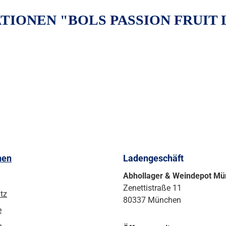
IONEN "BOLS PASSION FRUIT L
nen
Ladengeschäft
Abhollager & Weindepot M
Zenettistraße 11
tz
80337 München
e