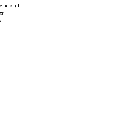
ie besorgt
er
%