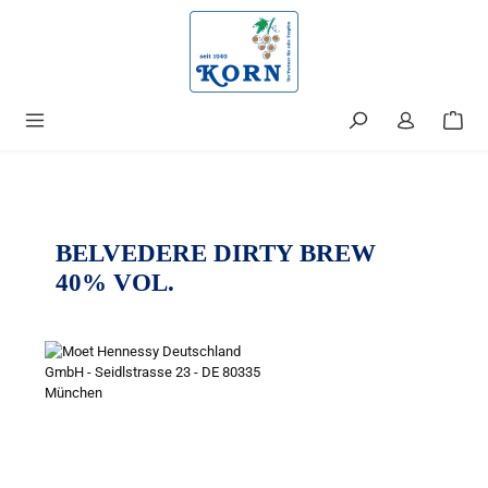
alt springen
BELVEDERE DIRTY BREW
40% VOL.
Bildergalerie überspringen