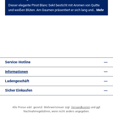
Dieser elegante Pinot Blanc Sekt besticht mit Aromen von Quitte
und weißen Blüten. Am Gaumen präsentiert er sich lang und…
Mehr
Service-Hotline
Informationen
Ladengeschäft
Sicher Einkaufen
Alle Preise exkl. gesetzl. Mehrwertsteuer zzgl.
Versandkosten
und ggf.
Nachnahmegebühren, wenn nicht anders angegeben.