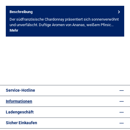
Beschreibung
Der südfranzösische Chardonnay präsentiert sich sonnenverwöhnt
und unverfälscht. Duftige Aromen von Ananas, weißem Pfirsic…
Mehr
Service-Hotline
Informationen
Ladengeschäft
Sicher Einkaufen