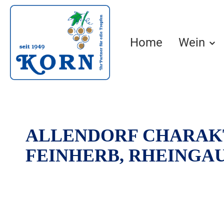
springen
Zur Hauptnavigation springen
Home
Wein
ALLENDORF CHARAKT
FEINHERB, RHEINGAU
Bildergalerie überspringen