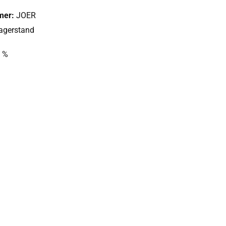
mer:
JOER
Lagerstand
 %