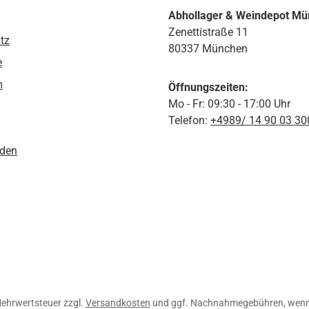
Abhollager & Weindepot M
Zenettistraße 11
tz
80337 München
e
m
Öffnungszeiten:
Mo - Fr: 09:30 - 17:00 Uhr
Telefon:
+4989/ 14 90 03 30
den
 Mehrwertsteuer zzgl.
Versandkosten
und ggf. Nachnahmegebühren, wenn 