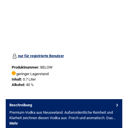
nur für registrierte Benutzer
Produktnummer:
BELOW
geringer Lagerstand
Inhalt:
0.7 Liter
Alkohol:
40 %
Beschreibung
Premium-Vodka aus Neuseeland. Außerordentliche Reinheit und
Klarheit zeichnen diesen Vodka aus. Frisch und aromatisch. Das…
Mehr