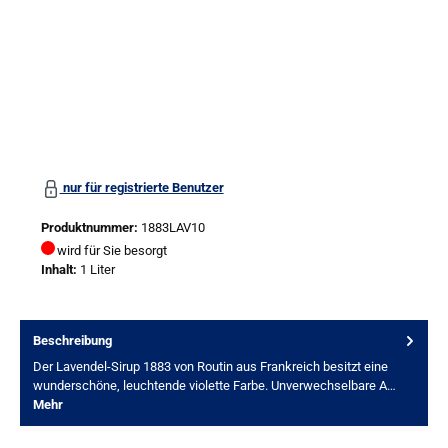
nur für registrierte Benutzer
Produktnummer:
1883LAV10
wird für Sie besorgt
Inhalt:
1 Liter
Beschreibung
Der Lavendel-Sirup 1883 von Routin aus Frankreich besitzt eine
wunderschöne, leuchtende violette Farbe. Unverwechselbare A…
Mehr