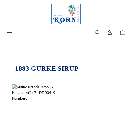
alt springen
1883 GURKE SIRUP
Bildergalerie überspringen