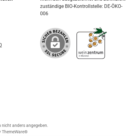
zuständige BIO-Kontrollstelle: DE-ÖKO-
006
0
nicht anders angegeben.
y
ThemeWare®