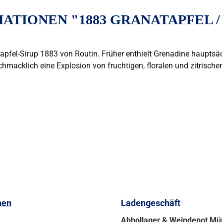
TIONEN "1883 GRANATAPFEL /
tapfel-Sirup 1883 von Routin. Früher enthielt Grenadine hauptsä
macklich eine Explosion von fruchtigen, floralen und zitrische
nen
Ladengeschäft
Abhollager & Weindepot M