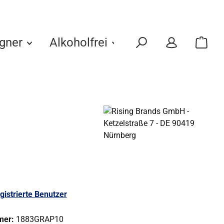
gner
Alkoholfrei
Eigenmarken
gistrierte Benutzer
mer:
1883GRAP10