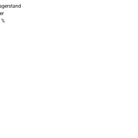
Lagerstand
er
 %