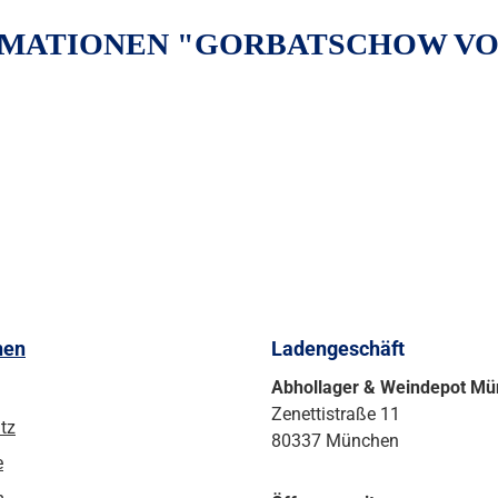
ATIONEN "GORBATSCHOW VOD
nen
Ladengeschäft
Abhollager & Weindepot M
Zenettistraße 11
tz
80337 München
e