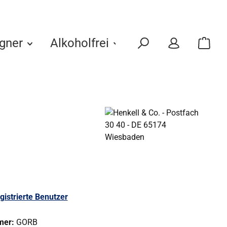
gner
Alkoholfrei
Eigenmarken
gistrierte Benutzer
mer:
GORB