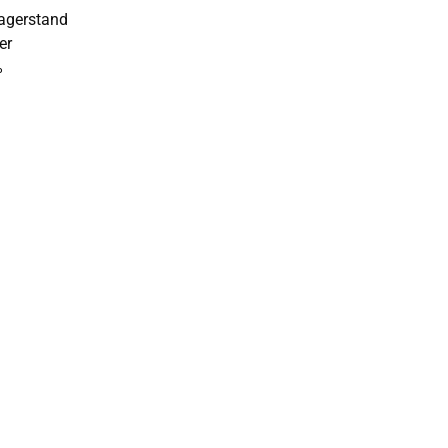
Lagerstand
er
%