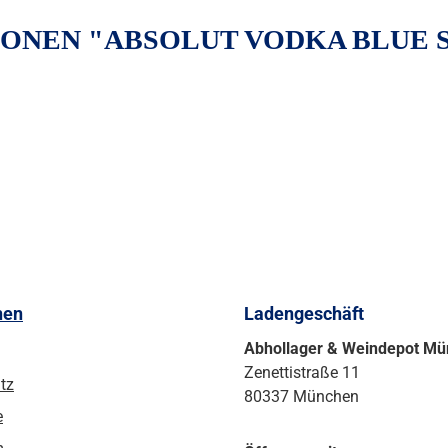
ONEN "ABSOLUT VODKA BLUE S
nen
Ladengeschäft
Abhollager & Weindepot M
Zenettistraße 11
tz
80337 München
e